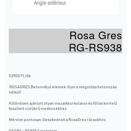
Rosa Gres
RG-RS938
52900 Ft /db
ROSAGRES Betonvályú elemek. Gyors megoldás betonozás
nélkül!
Különösen ajánlott olyan mozaikburkolatos és fóliás kivitelű
feszített víztükrű medencékhez.
Méretei pontosan illeszkednek a RosaGres rácsokhoz.