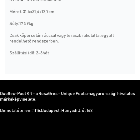
S9 SPA - RS938 Sarokelem
Méret: 31,4x31,4x12,7cm
Súly: 17,59kg
Csak kőporcelán ráccsal vagy teraszbrukolattal együtt
rendelhető rendszerben.
Szállítási idő: 2-3hét
Duoflex-Pool Kft - a RosaGres - Unique Pools magyarországi hivatalos
márkaképviselete.
Bemutatóterem: 1116.Budapest, Hunyadi J. út 162