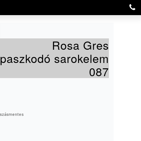
Rosa Gres
apaszkodó sarokelem
087
úszásmentes