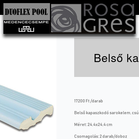
Belső k
17200 Ft /darab
Belső kapaszkodó sarokelem, cs
Méret: 24,4x24,4 cm
Csomagolás: 2 darab/doboz