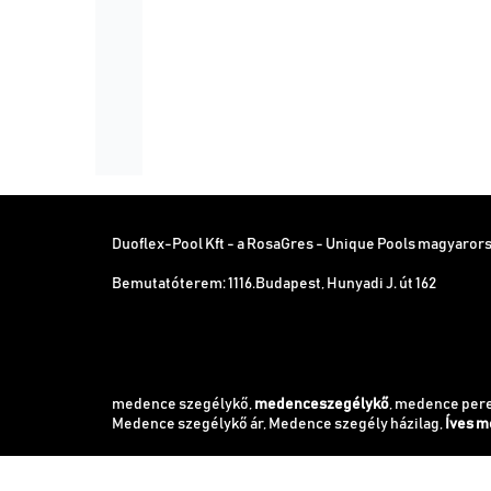
Duoflex-Pool Kft - a RosaGres - Unique Pools magyarors
Bemutatóterem: 1116.Budapest, Hunyadi J. út 162
medence szegélykő,
medenceszegélykő
, medence per
Medence szegélykő ár, Medence szegély házilag,
Íves m