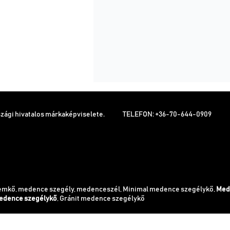
zági hivatalos márkaképviselete.
TELEFON: +36-70-644-0909
emkő, medence szegély, medenceszél, Minimal medence szegélykő,
Med
edence szegélykő
, Gránit medence szegélykő